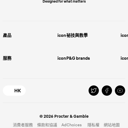
Designed for what matters
產品
icon
祕技與教學
ico
男士護理
剃鬚的世界
女士脫毛
造型和修剪的世界
服務
icon
P&G brands
ico
護膚
關於美麗肌膚的一切
脫毛方法
Customer Service
Gillette
聯繫我們
Oral-B 口腔護理
Careers
HK
© 2026 Procter & Gamble
消費者服務
條款和協議
AdChoices
隱私權
網站地圖