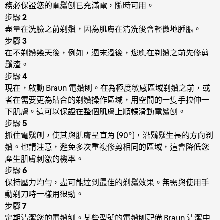
務必保證您的電鬚刨已充滿電，隨時可用。
步驟 2
盡量在洗臉之前剃鬚，因為肌膚在清洗後會輕微地腫脹。
步驟 3
在不剃鬚幾天後，例如，週末過後，您應在剃鬚之前先修剪
鬍渣。
步驟 4
現在，啟動 Braun 電鬚刨。在為極度敏感區域剃鬚之前，或
者在需要更為貼合的剃鬚操作區域，用空閒的一隻手拉伸一
下肌膚。這可以保證在整個肌膚上順暢滑動電鬚刨。
步驟 5
抓住電鬚刨，使其與肌膚呈直角 (90°)，沿鬍鬚生長的方向剃
鬚。也請注意，避免多次重複修剪相同的區域，這會降低您
產生肌膚刺激的機率。
步驟 6
保持壓力均勻，盡可能達到最佳的剃鬚效果。無需與使用手
動剃刀時一樣用狠勁。
步驟 7
定期清潔您的電鬚刨。某些型號的電鬚刨配備 Braun 清潔中