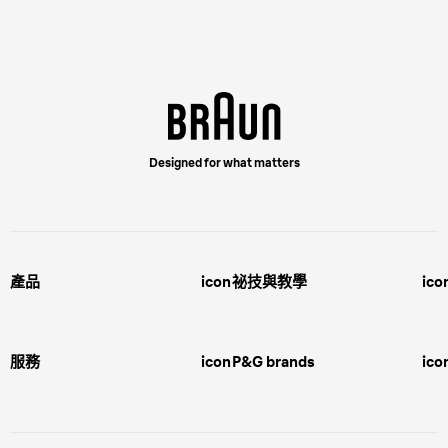
Designed for what matters
產品
icon
祕技與教學
ico
男士護理
剃鬚的世界
女士脫毛
造型和修剪的世界
服務
icon
P&G brands
ico
護膚
關於美麗肌膚的一切
脫毛方法
Customer Service
Gillette
聯繫我們
Oral-B 口腔護理
Careers